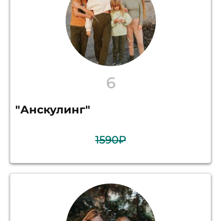
6
"Анскулинг"
1590₽