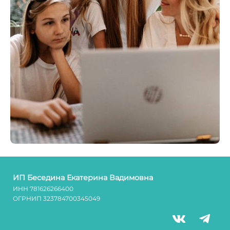
ИП Беседина Екатерина Вадимовна
ИНН 781626266400
ОГРНИП 323784700345049