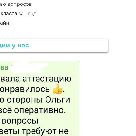
во вопросов
 класса
за 1 год
айн
ии у нас