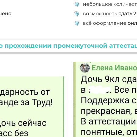
небольшое количест
чено
возможность
сдать 2
всё оформление
онл
о прохождении промежуточной аттестац