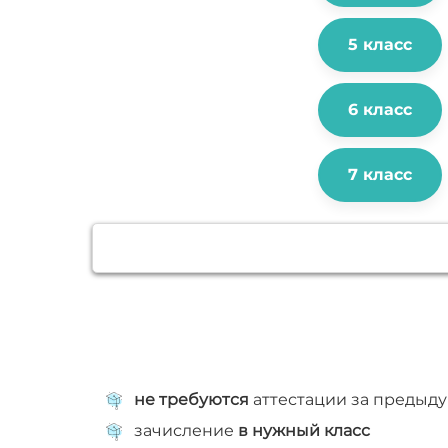
5 класс
6 класс
7 класс
не требуются
аттестации за предыд
зачисление
в нужный класс