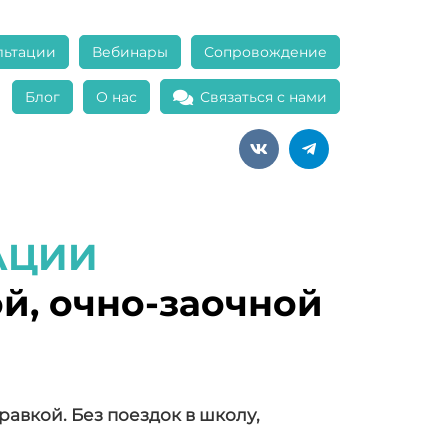
льтации
Вебинары
Сопровождение
Блог
О нас
Связаться с нами
АЦИИ
й, очно-заочной
авкой. Без поездок в школу,