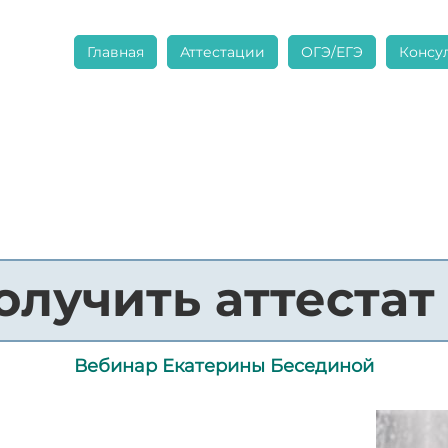
Главная
Аттестации
ОГЭ/ЕГЭ
Консу
олучить аттестат
Вебинар Екатерины Бесединой