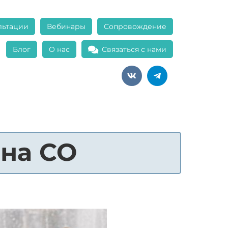
льтации
Вебинары
Сопровождение
Блог
О нас
Связаться с нами
 на СО